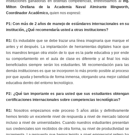
instituciones ganadoras en distintas competencias, entrevistamos al
Ing.
Milton Orellana de la Academia Naval Almirante Illingworth,
Coordinador Académico,
quien nos expresó:
P1: Con más de 2 años de manejo de estándares internacionales en su
institución, ¿Qué recomendaría usted a otras instituciones?
R1:
Es indudable que se debe trazar una línea imaginaria que marque el
antes y el después. La implantación de herramientas digitales hace que
los maestros tengan otra visión de lo que es la parte educativa y por ende
su comportamiento en el aula de clase es diferente y al final los más
beneficiados siempre serán los estudiantes. Mi recomendación para las
demás instituciones es que se incorporen lo más pronto posible al proceso
por que ayuda y beneficia de forma inmensa, otorgando una mejor calidad
educativa dentro del entorno tecnológico.
P2: ¿Qué tan importante es para usted que sus estudiantes obtengan
certificaciones internacionales sobre competencias tecnológicas?
R1:
Nosotros empezamos este proceso 5 años atrás y definitivamente
hemos tenido un excelente nivel de respuesta a nivel de mercado laboral
incluso a nivel de universidades. Cuando nuestros estudiantes presentan
sus credenciales son recibidos de otra forma, su nivel de productividad se
incrementa. La respuesta que hemos tenido a nivel empresarial reitero ha